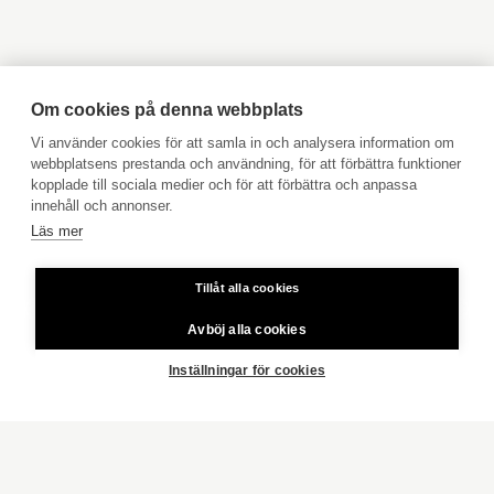
Objekt till salu Åland
Hyresobjekt
Boka avgiftsfri värdering
Köpuppdrag
Om cookies på denna webbplats
Kom med i vårt team
Vi använder cookies för att samla in och analysera information om
webbplatsens prestanda och användning, för att förbättra funktioner
Prislista
kopplade till sociala medier och för att förbättra och anpassa
Användarvillkor
innehåll och annonser.
Läs mer
Aktia Bank
Tillåt alla cookies
Priser för telefonsamtal: Från fast linje och mobiltelefon 8,35
cent/samtal + 16,69 cent/min.
Avböj alla cookies
Copyright © 2026 Aktia Fastighetsförmedling
Inställningar för cookies
FRAMSIDA
JAKOBSTAD
INDUSTRIVÄGEN 17