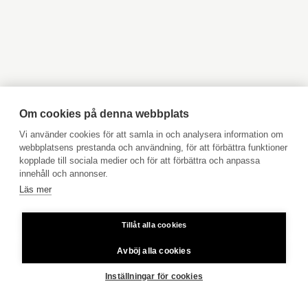
Objekt till salu Kyrkslätt
Objekt till salu Ingå
Open link
Objekt till salu Jakobstad
Objekt till salu Vasa
Meddelande
Bostaden blir
enligt överenskommelse
Objekt till salu Åbo
Objekt till salu Pargas
ledig
Objekt till salu Åland
Hyresobjekt
Lokaler och
egen bastu, balkong
Boka avgiftsfri värdering
utrustning
Köpuppdrag
Om cookies på denna webbplats
Kom med i vårt team
Vi använder cookies för att samla in och analysera information om
Antal rum
4 rum
webbplatsens prestanda och användning, för att förbättra funktioner
Prislista
kopplade till sociala medier och för att förbättra och anpassa
Jag har läst
användarvillkoren
.
Användarvillkor
innehåll och annonser.
Bostadsyta
107,5 m²
Läs mer
Aktia Bank
Tillåt alla cookies
Skicka
Priser för telefonsamtal: Från fast linje och mobiltelefon 8,35
Övriga utrymmen
0
cent/samtal + 16,69 cent/min.
Avböj alla cookies
Copyright © 2026 Aktia Fastighetsförmedling
Yta totalt
107,5 m²
Inställningar för cookies