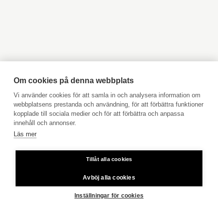
Objekt till salu Kyrkslätt
Objekt till salu Ingå
Objekt till salu Jakobstad
Objekt till salu Vasa
Energiklass
D2018
Objekt till salu Åbo
Objekt till salu Pargas
Objekt till salu Åland
Hyresobjekt
Boka avgiftsfri värdering
Köpuppdrag
Om cookies på denna webbplats
Kom med i vårt team
Vi använder cookies för att samla in och analysera information om
webbplatsens prestanda och användning, för att förbättra funktioner
Prislista
Skötselvederlag
473,55 €
kopplade till sociala medier och för att förbättra och anpassa
Användarvillkor
innehåll och annonser.
Läs mer
Aktia Bank
Bolagsvederlag
473,55 €
tot.
Tillåt alla cookies
Priser för telefonsamtal: Från fast linje och mobiltelefon 8,35
cent/samtal + 16,69 cent/min.
Avböj alla cookies
Vattenavgift
30,00 €
Copyright © 2026 Aktia Fastighetsförmedling
Inställningar för cookies
Övriga avgifter
Yhtiökokouksessa 30.3.2026 päätettiin