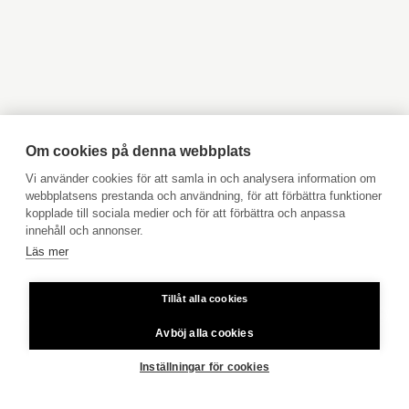
Objekt till salu Kyrkslätt
Objekt till salu Ingå
Objekt till salu Jakobstad
Objekt till salu Vasa
Annat
väg ända fram, elanslutning övergår,
Objekt till salu Åbo
Objekt till salu Pargas
konditionsgranskning har inte utförts,
rätt till användningen av vägen
Objekt till salu Åland
Hyresobjekt
Boka avgiftsfri värdering
Köpuppdrag
Om cookies på denna webbplats
Kom med i vårt team
Vi använder cookies för att samla in och analysera information om
webbplatsens prestanda och användning, för att förbättra funktioner
Prislista
kopplade till sociala medier och för att förbättra och anpassa
Användarvillkor
Tomtägare
oma
innehåll och annonser.
Läs mer
Aktia Bank
HJORTVÄGEN 4
EKENÄS
Tillåt alla cookies
Priser för telefonsamtal: Från fast linje och mobiltelefon 8,35
39 000 €
48 m²
2 rum
cent/samtal + 16,69 cent/min.
Avböj alla cookies
Copyright © 2026 Aktia Fastighetsförmedling
Inställningar för cookies
Tjänster
Lapinkylän taajamalle m. 10 km,
Kauklahden Juna-asemalle noin 8 km,