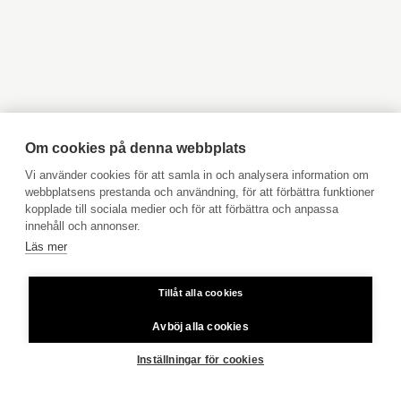
Objekt till salu Kyrkslätt
Objekt till salu Ingå
Objekt till salu Jakobstad
Objekt till salu Vasa
Mera information
Tontin eteläosa muodostaa pihapiirin,
Objekt till salu Åbo
Objekt till salu Pargas
om tomten
kun taas pohjoisosa on metsämaata.
Objekt till salu Åland
Hyresobjekt
Tomtens areal
1,7 ha
Boka avgiftsfri värdering
Köpuppdrag
Om cookies på denna webbplats
Tomtägare
oma
Kom med i vårt team
Vi använder cookies för att samla in och analysera information om
webbplatsens prestanda och användning, för att förbättra funktioner
Prislista
kopplade till sociala medier och för att förbättra och anpassa
Tomtens typ
Rantatontti
Användarvillkor
innehåll och annonser.
Läs mer
Aktia Bank
mera information
Pernajan Saariston ja rannikon
om planläggning
osayleiskaava merkinnällä RA 1
Tillåt alla cookies
Priser för telefonsamtal: Från fast linje och mobiltelefon 8,35
cent/samtal + 16,69 cent/min.
Avböj alla cookies
Copyright © 2026 Aktia Fastighetsförmedling
Inställningar för cookies