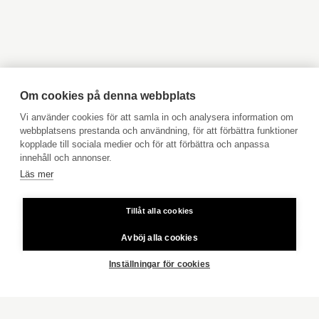
OBJEKT
Objekt till salu Åbo
Objekt till salu Pargas
Objekt till salu Åland
Hyresobjekt
Boka avgiftsfri värdering
Köpuppdrag
Om cookies på denna webbplats
Kom med i vårt team
Vi använder cookies för att samla in och analysera information om
webbplatsens prestanda och användning, för att förbättra funktioner
Prislista
VÅRA HEM
kopplade till sociala medier och för att förbättra och anpassa
Användarvillkor
innehåll och annonser.
HUVUDSTADSREGIONEN
Läs mer
Aktia Bank
JAKOBSTAD
Tillåt alla cookies
Priser för telefonsamtal: Från fast linje och mobiltelefon 8,35
VASA
cent/samtal + 16,69 cent/min.
Avböj alla cookies
ÅBO
Copyright © 2026 Aktia Fastighetsförmedling
Inställningar för cookies
VÄSTRA NYLAND
ÖSTRA NYLAND