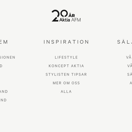
EM
INSPIRATION
SÄL
GIONEN
LIFESTYLE
VÅ
D
KONCEPT AKTIA
V
STYLISTEN TIPSAR
S
MER OM OSS
AND
ALLA
AND