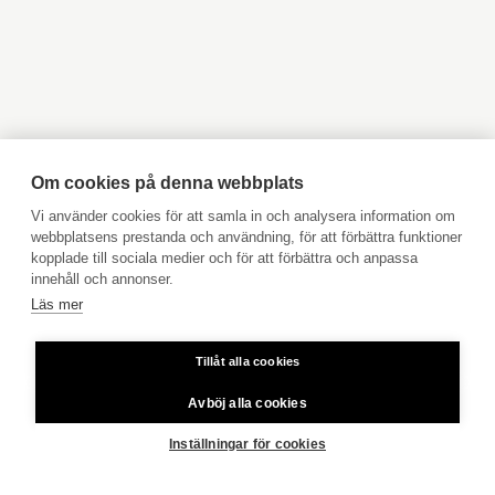
Objekt till salu Kyrkslätt
Objekt till salu Ingå
Objekt till salu Jakobstad
Objekt till salu Vasa
Objekt till salu Åbo
Objekt till salu Pargas
Objekt till salu Åland
Hyresobjekt
Boka avgiftsfri värdering
Köpuppdrag
Om cookies på denna webbplats
Kom med i vårt team
Vi använder cookies för att samla in och analysera information om
webbplatsens prestanda och användning, för att förbättra funktioner
Prislista
kopplade till sociala medier och för att förbättra och anpassa
Användarvillkor
innehåll och annonser.
Läs mer
Aktia Bank
Tillåt alla cookies
Priser för telefonsamtal: Från fast linje och mobiltelefon 8,35
cent/samtal + 16,69 cent/min.
Avböj alla cookies
Copyright © 2026 Aktia Fastighetsförmedling
Inställningar för cookies