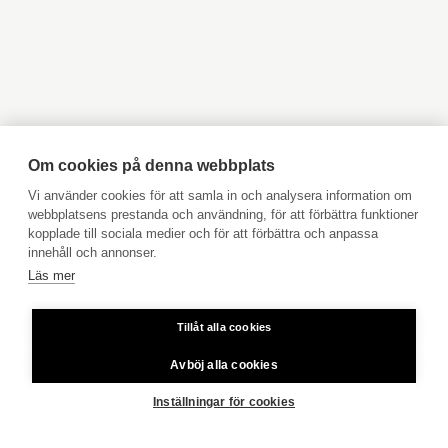
Objekt till salu Kyrkslätt
Objekt till salu Ingå
Objekt till salu Jakobstad
Objekt till salu Vasa
Tomtens areal
3 334 m²
Objekt till salu Åbo
Objekt till salu Pargas
Objekt till salu Åland
Hyresobjekt
Tomtägare
egen
Boka avgiftsfri värdering
Köpuppdrag
Om cookies på denna webbplats
Kom med i vårt team
Vi använder cookies för att samla in och analysera information om
webbplatsens prestanda och användning, för att förbättra funktioner
Prislista
kopplade till sociala medier och för att förbättra och anpassa
VISA ALLA BILDER
Användarvillkor
innehåll och annonser.
Tomtens areal
3 334 m²
Läs mer
Aktia Bank
Tomtägare
egen
Tillåt alla cookies
Priser för telefonsamtal: Från fast linje och mobiltelefon 8,35
cent/samtal + 16,69 cent/min.
Avböj alla cookies
Annat
egen bastu
Copyright © 2026 Aktia Fastighetsförmedling
Inställningar för cookies
FRAMSIDA
RASEBORG
MATTSGATAN 37