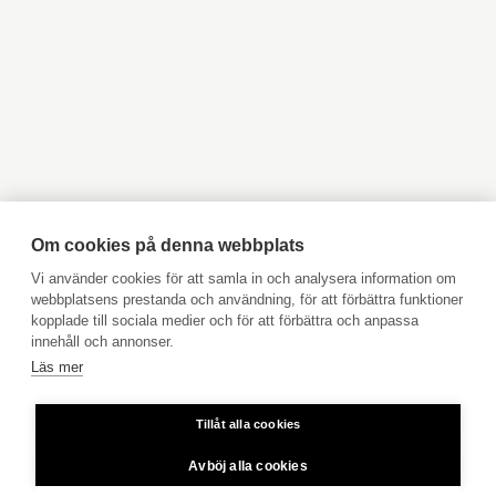
Objekt till salu Esbo
Objekt till salu Vanda
Objekt till salu Lovisa
Objekt till salu Borgå
Objekt till salu Kyrkslätt
Objekt till salu Ingå
Objekt till salu Jakobstad
Objekt till salu Vasa
Objekt till salu Åbo
Objekt till salu Pargas
Objekt till salu Åland
Hyresobjekt
Boka avgiftsfri värdering
Köpuppdrag
Om cookies på denna webbplats
Kom med i vårt team
Vi använder cookies för att samla in och analysera information om
webbplatsens prestanda och användning, för att förbättra funktioner
Prislista
kopplade till sociala medier och för att förbättra och anpassa
Användarvillkor
innehåll och annonser.
Läs mer
Aktia Bank
Tillåt alla cookies
Priser för telefonsamtal: Från fast linje och mobiltelefon 8,35
cent/samtal + 16,69 cent/min.
Avböj alla cookies
Copyright © 2026 Aktia Fastighetsförmedling