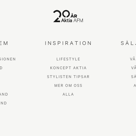
EM
INSPIRATION
SÄL
GIONEN
LIFESTYLE
VÅ
D
KONCEPT AKTIA
V
STYLISTEN TIPSAR
S
MER OM OSS
AND
ALLA
AND