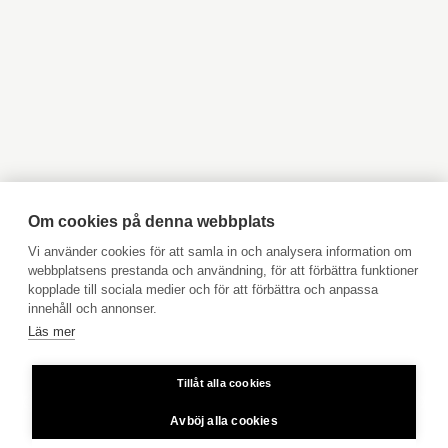
Objekt till salu Esbo
Objekt till salu Vanda
Objekt till salu Lovisa
Objekt till salu Borgå
Objekt till salu Kyrkslätt
Objekt till salu Ingå
Objekt till salu Jakobstad
Objekt till salu Vasa
Objekt till salu Åbo
Objekt till salu Pargas
Objekt till salu Åland
Hyresobjekt
Boka avgiftsfri värdering
Köpuppdrag
Om cookies på denna webbplats
Kom med i vårt team
Vi använder cookies för att samla in och analysera information om
webbplatsens prestanda och användning, för att förbättra funktioner
Prislista
kopplade till sociala medier och för att förbättra och anpassa
Användarvillkor
innehåll och annonser.
Läs mer
Aktia Bank
Tillåt alla cookies
Priser för telefonsamtal: Från fast linje och mobiltelefon 8,35
cent/samtal + 16,69 cent/min.
Avböj alla cookies
Copyright © 2026 Aktia Fastighetsförmedling