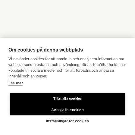
Objekt till salu Kyrkslätt
Objekt till salu Ingå
Objekt till salu Jakobstad
Objekt till salu Vasa
Objekt till salu Åbo
Objekt till salu Pargas
Objekt till salu Åland
Hyresobjekt
Boka avgiftsfri värdering
Tomtens areal
5 140 m²
Köpuppdrag
Om cookies på denna webbplats
Kom med i vårt team
Vi använder cookies för att samla in och analysera information om
webbplatsens prestanda och användning, för att förbättra funktioner
Tomtägare
oma
Prislista
kopplade till sociala medier och för att förbättra och anpassa
Användarvillkor
innehåll och annonser.
Läs mer
Aktia Bank
VISA ALLA BILDER
Tillåt alla cookies
Priser för telefonsamtal: Från fast linje och mobiltelefon 8,35
cent/samtal + 16,69 cent/min.
Avböj alla cookies
Copyright © 2026 Aktia Fastighetsförmedling
Tomtens areal
5 140 m²
Inställningar för cookies