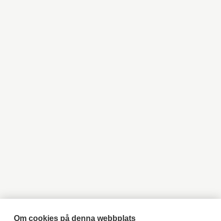
Aktia LKV
Objekt till salu Helsingfors
Objekt till salu Grankulla
Objekt till salu Esbo
Objekt till salu Vanda
Objekt till salu Lovisa
Objekt till salu Borgå
Objekt till salu Kyrkslätt
Objekt till salu Ingå
Objekt till salu Jakobstad
Objekt till salu Vasa
Objekt till salu Åbo
Objekt till salu Pargas
Objekt till salu Åland
Hyresobjekt
Boka avgiftsfri värdering
Köpuppdrag
Om cookies på denna webbplats