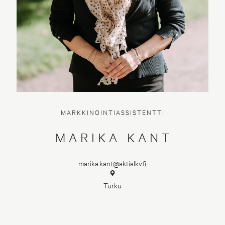
MARKKINOINTIASSISTENTTI
MARIKA KANT
marika.kant@aktialkv.fi
Turku