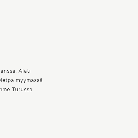
tten myymässä tai
utamme kaikissa
ioissa.
anssa. Alati
 Oletpa myymässä
imme Turussa.