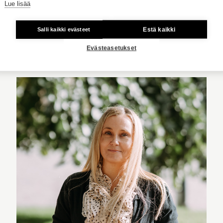
040 300 2305
Lue lisää
Estä kaikki
Salli kaikki evästeet
Turku
Evästeasetukset