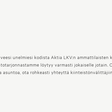
a ystävällistä kiinteistönvälitystä Turussa. Olitpa si
a vilkkaasta keskustasta tai taloa puron laidalta, a
istön ja asunnon myyntiin ja ostamiseen liittyvissä as
veesi unelmiesi kodista Aktia LKV:n ammattilaisten k
totarjonnastamme löytyy varmasti jokaiselle jotain.
a asuntoa, ota rohkeasti yhteyttä kiinteistönvälittäji