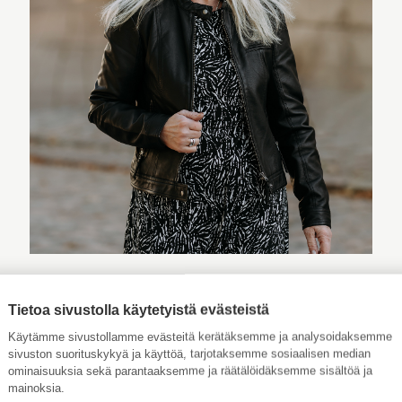
ASUNTOMYYJÄ
Tietoa sivustolla käytetyistä evästeistä
JOHANNA PULKKINEN
Käytämme sivustollamme evästeitä kerätäksemme ja analysoidaksemme
sivuston suorituskykyä ja käyttöä, tarjotaksemme sosiaalisen median
ominaisuuksia sekä parantaaksemme ja räätälöidäksemme sisältöä ja
johanna.pulkkinen@aktialkv.fi
mainoksia.