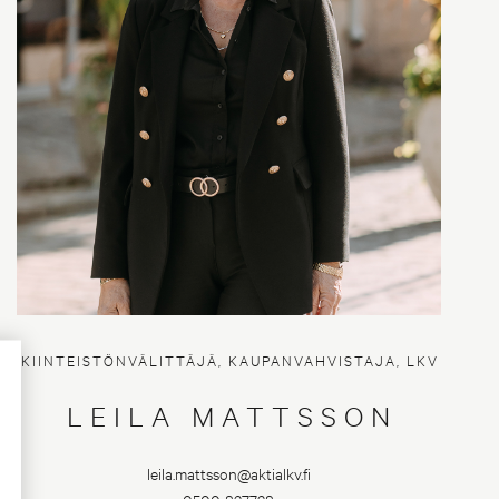
KIINTEISTÖNVÄLITTÄJÄ, KAUPANVAHVISTAJA, LKV
LEILA MATTSSON
leila.mattsson@aktialkv.fi