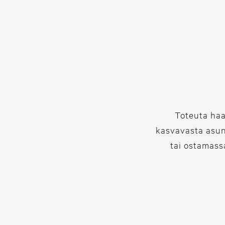
Aktia LKV tarjoa
ostamassa koti
kiinte
Toteuta haa
kasvavasta asun
tai ostamass