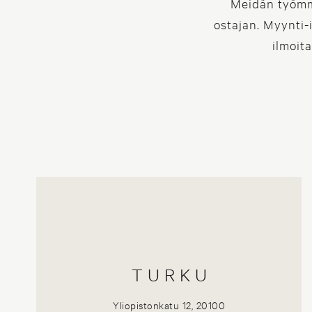
Meidän työmme
ostajan. Myynti-i
ilmoit
TURKU
Yliopistonkatu 12, 20100