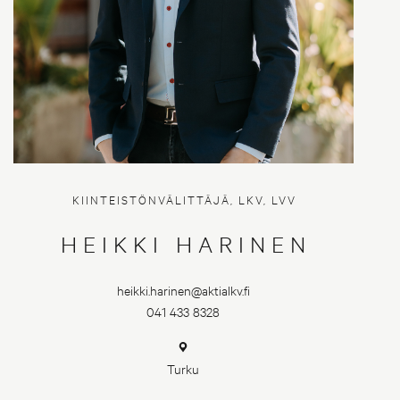
KIINTEISTÖNVÄLITTÄJÄ, LKV, LVV
HEIKKI HARINEN
heikki.harinen@aktialkv.fi
041 433 8328
Turku