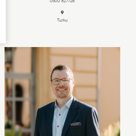
0500 827728
Turku