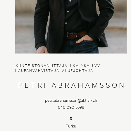
KIINTEISTÖNVÄLITTÄJÄ, LKV, YKV, LVV,
KAUPANVAHVISTAJA, ALUEJOHTAJA
PETRI ABRAHAMSSON
petri.abrahamsson@aktialkv.fi
040 090 5599
Turku