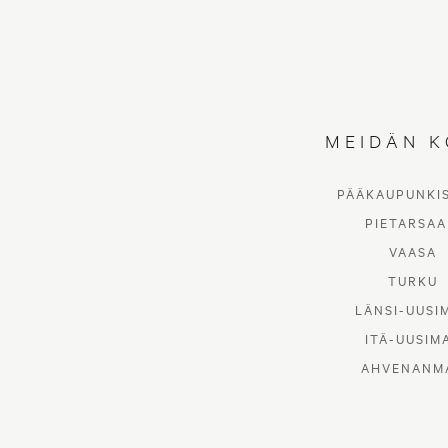
MEIDÄN K
PÄÄKAUPUNKI
PIETARSAA
VAASA
TURKU
LÄNSI-UUSI
ITÄ-UUSIM
AHVENANM