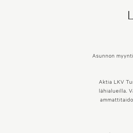
L
Asunnon myynti 
Aktia LKV Tur
lähialueilla.
ammattitaidol