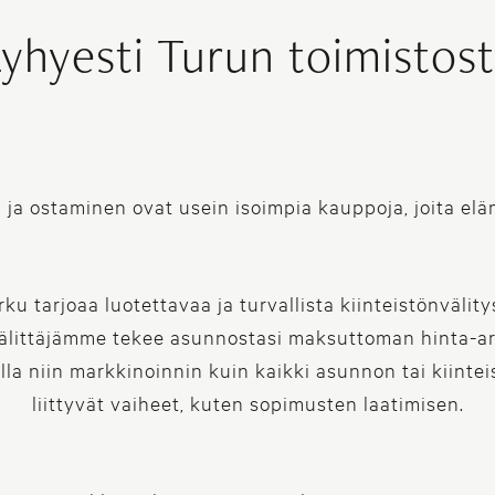
yhyesti Turun toimistos
ja ostaminen ovat usein isoimpia kauppoja, joita eläm
ku tarjoaa luotettavaa ja turvallista kiinteistönvälity
 Välittäjämme tekee asunnostasi maksuttoman hinta-ar
la niin markkinoinnin kuin kaikki asunnon tai kiinte
liittyvät vaiheet, kuten sopimusten laatimisen.