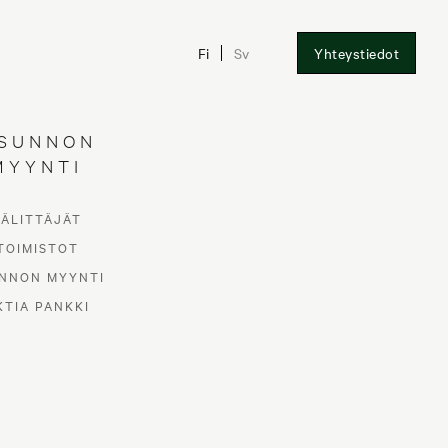
Fi
Sv
Yhteystiedot
SUNNON
MYYNTI
VÄLITTÄJÄT
TOIMISTOT
NNON MYYNTI
KTIA PANKKI