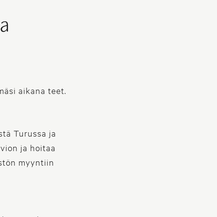
ta
äsi aikana teet.
stä Turussa ja
vion ja hoitaa
istön myyntiin