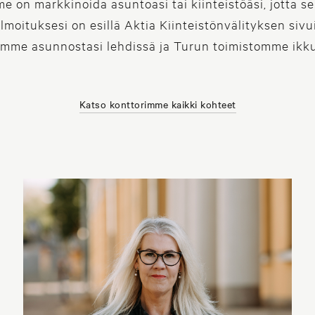
 on markkinoida asuntoasi tai kiinteistöäsi, jotta se
lmoituksesi on esillä Aktia Kiinteistönvälityksen sivui
amme asunnostasi lehdissä ja Turun toimistomme ikk
Katso konttorimme kaikki kohteet