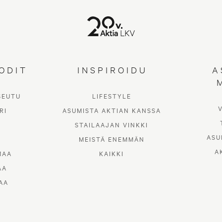
ODIT
INSPIROIDU
A
SEUTU
LIFESTYLE
Turku
RI
ASUMISTA AKTIAN KANSSA
STAILAAJAN VINKKI
ASU
MEISTÄ ENEMMÄN
A
MAA
KAIKKI
AA
AA
Kiinteistönvälitys Turku