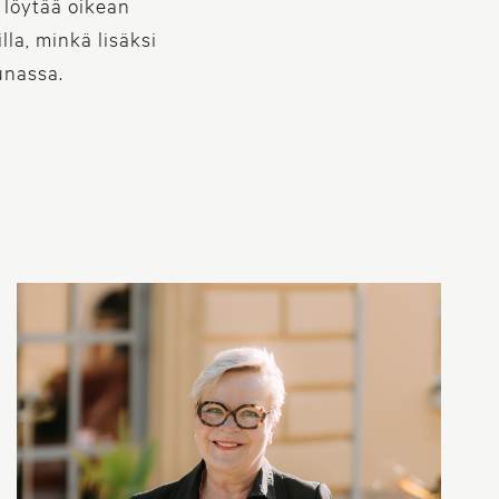
 löytää oikean
lla, minkä lisäksi
unassa.