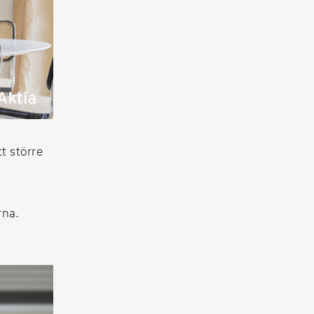
t större
rna.