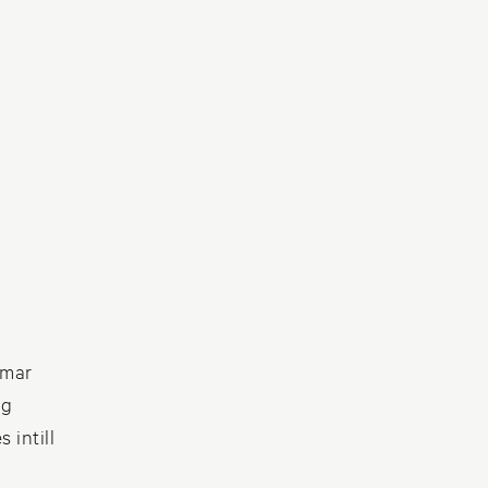
rmar
ig
 intill