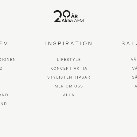
EM
INSPIRATION
SÄL
GIONEN
LIFESTYLE
VÅ
Inspirerande hem 
D
KONCEPT AKTIA
V
STYLISTEN TIPSAR
S
Parkgatan 3
MER OM OSS
AND
ALLA
AND
LIFESTYLE