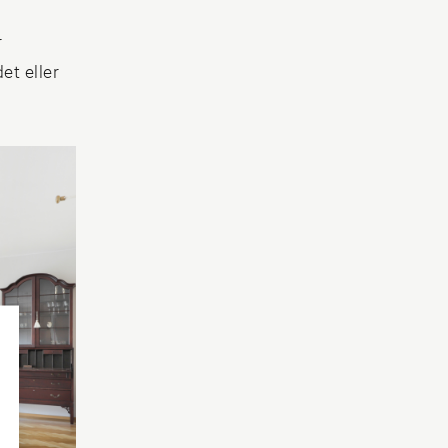
r
et eller