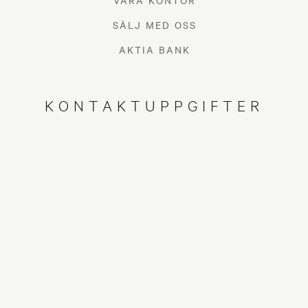
VÅRA KONTOR
BOSTADSMARKNADEN IDAG UR EN
SÄLJ MED OSS
FASTIGHETSFÖRMEDLARES SYNVINKEL
AKTIA BANK
Trots den ekonomiska situationen och det
världspolitiska läget har konsumenternas behov
KONTAKTUPPGIFTER
av bostadsbyte inte förändrats, men för tillfället är
bland annat bostädernas energiprestanda mer på
tapeten än tidigare.
Stig-Göran Björkman, Aktia AFM: mäklare i
Jakobstad, konstaterar att efterfrågan är stor på
nyare bostäder i gott skick, och att även
energieffektiva bostäder intresserar och
snabbare går åt. När det gäller äldre bostäder är
det viktigt att fastigheten är väl omhändertagen