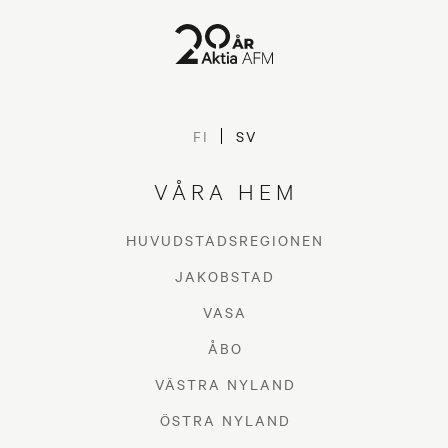
NAVIGERA RÄTT PÅ
FI
SV
BOSTADSMARKNADEN ÅR
VÅRA HEM
2022
HUVUDSTADSREGIONEN
KONCEPT AKTIA
JAKOBSTAD
VASA
ÅBO
VÄSTRA NYLAND
ÖSTRA NYLAND