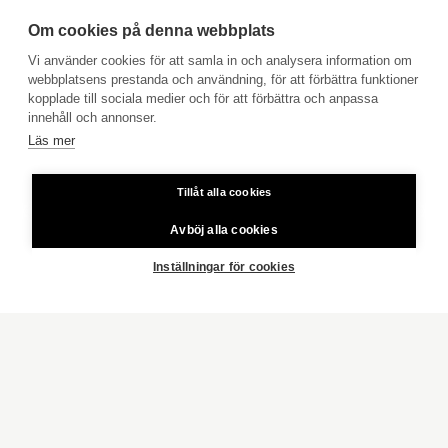
Boka avgiftsfri värdering
ÅLAND
Köpuppdrag
Om cookies på denna webbplats
Kom med i vårt team
Vi använder cookies för att samla in och analysera information om
webbplatsens prestanda och användning, för att förbättra funktioner
INSPIRATION
Prislista
kopplade till sociala medier och för att förbättra och anpassa
Användarvillkor
innehåll och annonser.
LIFESTYLE
Läs mer
Aktia Bank
KONCEPT AKTIA
Tillåt alla cookies
Priser för telefonsamtal: Från fast linje och mobiltelefon 8,35
STYLISTEN TIPSAR
cent/samtal + 16,69 cent/min.
Avböj alla cookies
MER OM OSS
Copyright © 2026 Aktia Fastighetsförmedling
Inställningar för cookies
ALLA
SÄLJ MED OSS
VÅRA MÄKLARE
VÅRA KONTOR