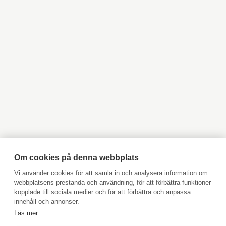
VASA
Objekt till salu Helsingfors
Objekt till salu Grankulla
ÅBO
Objekt till salu Esbo
Objekt till salu Vanda
VÄSTRA NYLAND
Objekt till salu Lovisa
Objekt till salu Borgå
ÖSTRA NYLAND
Objekt till salu Kyrkslätt
Objekt till salu Ingå
Objekt till salu Jakobstad
Objekt till salu Vasa
ÅLAND
Objekt till salu Åbo
Objekt till salu Pargas
Objekt till salu Åland
Hyresobjekt
INSPIRATION
Boka avgiftsfri värdering
LIFESTYLE
Köpuppdrag
Om cookies på denna webbplats
Kom med i vårt team
KONCEPT AKTIA
Vi använder cookies för att samla in och analysera information om
webbplatsens prestanda och användning, för att förbättra funktioner
Prislista
STYLISTEN TIPSAR
kopplade till sociala medier och för att förbättra och anpassa
Användarvillkor
innehåll och annonser.
MER OM OSS
Läs mer
Aktia Bank