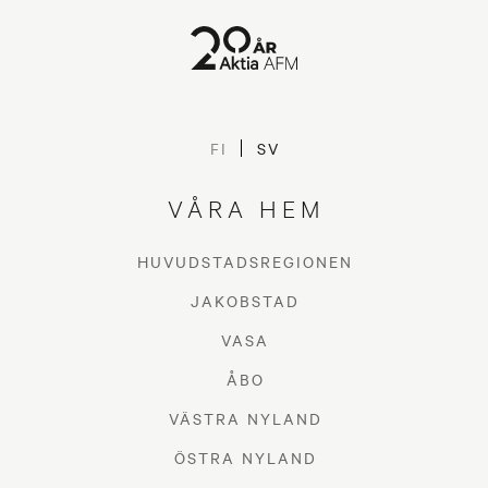
Reima Alander
FI
SV
MER OM OSS
VÅRA HEM
HUVUDSTADSREGIONEN
JAKOBSTAD
VASA
ÅBO
VÄSTRA NYLAND
ÖSTRA NYLAND