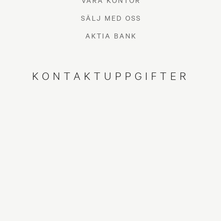
VÅRA KONTOR
SÄLJ MED OSS
AKTIA BANK
KONTAKTUPPGIFTER
Energiresurser och boende
I Finland har vi på grund av ett historiskt lågt pris
på el, blivit vana med en onödigt stor
elförbrukning. Med kloka beslut inom
energianvändning hjälper du till att minska
koldioxidutsläpp och på så vis hjälper dina beslut