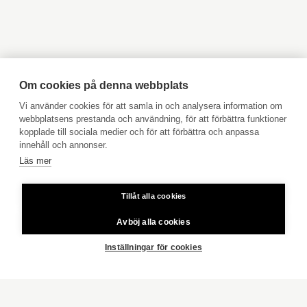
Objekt till salu Åbo
Objekt till salu Pargas
ÅLAND
Objekt till salu Åland
Hyresobjekt
Boka avgiftsfri värdering
INSPIRATION
Köpuppdrag
Om cookies på denna webbplats
Kom med i vårt team
Vi använder cookies för att samla in och analysera information om
LIFESTYLE
webbplatsens prestanda och användning, för att förbättra funktioner
Prislista
kopplade till sociala medier och för att förbättra och anpassa
KONCEPT AKTIA
Användarvillkor
innehåll och annonser.
STYLISTEN TIPSAR
Läs mer
Aktia Bank
MER OM OSS
Tillåt alla cookies
Priser för telefonsamtal: Från fast linje och mobiltelefon 8,35
ALLA
cent/samtal + 16,69 cent/min.
Avböj alla cookies
Copyright © 2026 Aktia Fastighetsförmedling
Inställningar för cookies
SÄLJ MED OSS
VÅRA MÄKLARE