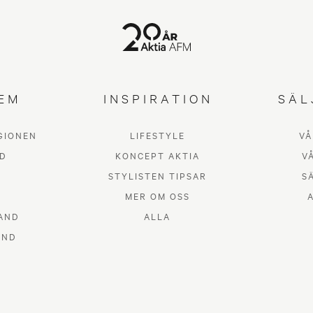
EM
INSPIRATION
SÄL
GIONEN
LIFESTYLE
VÅ
D
KONCEPT AKTIA
V
STYLISTEN TIPSAR
S
MER OM OSS
AND
ALLA
AND