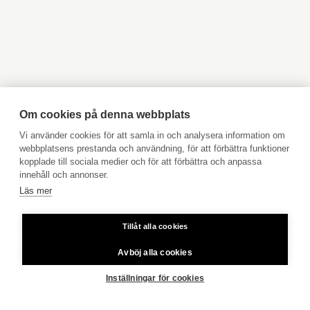
Objekt till salu Kyrkslätt
Objekt till salu Ingå
Tomtägare
egen
Objekt till salu Jakobstad
Objekt till salu Vasa
Objekt till salu Åbo
Objekt till salu Pargas
Annat
väg ända fram, egen bastu, elanslutning
Objekt till salu Åland
Hyresobjekt
övergår
Boka avgiftsfri värdering
Köpuppdrag
Om cookies på denna webbplats
VISA ALLA BILDER
Kom med i vårt team
Vi använder cookies för att samla in och analysera information om
webbplatsens prestanda och användning, för att förbättra funktioner
Prislista
kopplade till sociala medier och för att förbättra och anpassa
Användarvillkor
innehåll och annonser.
Läs mer
Aktia Bank
Byggmaterial
trä
Tillåt alla cookies
Priser för telefonsamtal: Från fast linje och mobiltelefon 8,35
cent/samtal + 16,69 cent/min.
Taktyp
Åstak
Avböj alla cookies
FRAMSIDA
RASEBORG
ALBACKAVÄGEN 112B
Copyright © 2026 Aktia Fastighetsförmedling
Inställningar för cookies
Värmesystem
frånluftsvärmepump ved