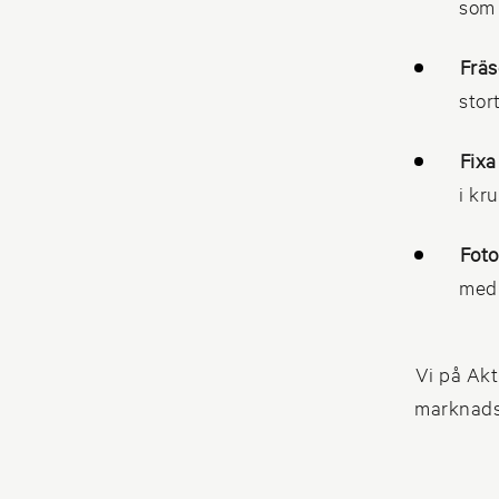
som 
Fräs
stort
Fixa
i kr
Foto
med 
Vi på Akt
marknadsf