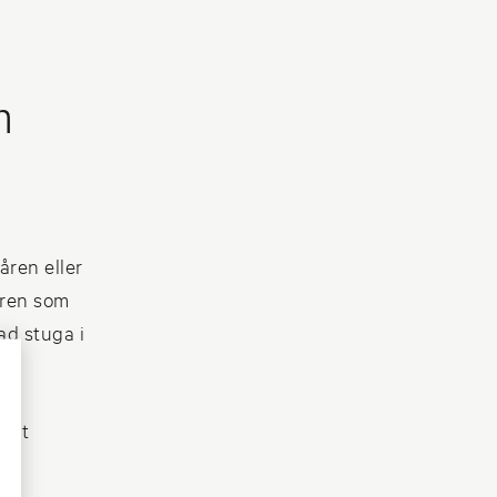
n
åren eller
uren som
ad stuga i
rätt