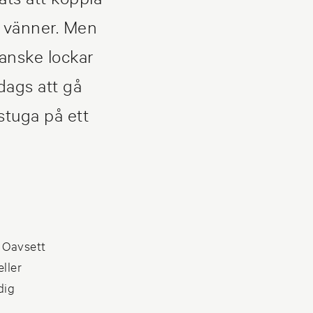
h vänner. Men
kanske lockar
 dags att gå
stuga på ett
. Oavsett
ller
dig