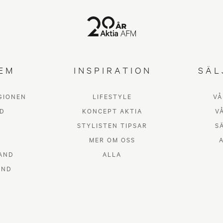
EM
INSPIRATION
SÄL
GIONEN
LIFESTYLE
VÅ
Dags att sälja din
D
KONCEPT AKTIA
V
STYLISTEN TIPSAR
S
rstuga? Så här 
MER OM OSS
AND
ALLA
trygg och smidig a
AND