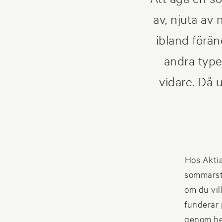
av, njuta av
ibland förän
andra typer
vidare. Då 
Hos Aktia
sommarstu
om du vil
funderar p
genom he