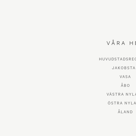
VÅRA H
HUVUDSTADSRE
JAKOBSTA
VASA
somma
ÅBO
VÄSTRA NYL
en 
ÖSTRA NYL
ÅLAND