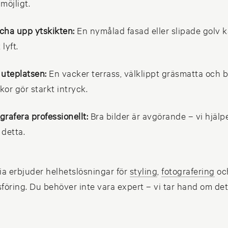
möjligt.
cha upp ytskikten:
En nymålad fasad eller slipade golv k
 lyft.
 uteplatsen:
En vacker terrass, välklippt gräsmatta och
ukor gör starkt intryck.
grafera professionellt:
Bra bilder är avgörande – vi hjälp
detta.
ia erbjuder helhetslösningar för
styling
,
fotografering
oc
öring. Du behöver inte vara expert – vi tar hand om det