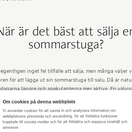
När är det bäst att sälja e
sommarstuga?
egentligen inget fel tillfälle att sälja, men många väljer v
en för att lägga ut sin sommarstuga till salu. Då är nat
 dagarna längre och spekulanterna mer aktiva. En välvis
en kan göra underverk för försäljningspriset.
Om cookies på denna webbplats
Vi använder cookies för att samla in och analysera information om
lare
följer marknaden noggrant och hjälper dig att välja 
webbplatsens prestanda och användning, för att förbättra funktioner
kopplade till sociala medier och för att förbättra och anpassa innehåll och
utifrån just din stugas läge, skick och målgrupp.
annonser.