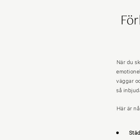
För
När du sk
emotionel
väggar och
så inbjud
Här är nå
Städ