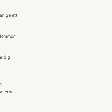
an ge ett
 blommor
er dig
h
aljerna.