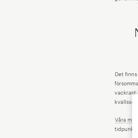
Det finns 
försommar
vackrast,
kvällssol
Våra mäk
tidpunkt 