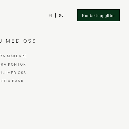
Fi
Sv
Kontaktuppgifter
J MED OSS
RA MÄKLARE
ÅRA KONTOR
ÄLJ MED OSS
gör du
AKTIA BANK
ffär