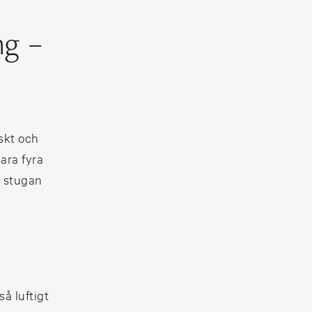
ng –
skt och
bara fyra
a stugan
å luftigt